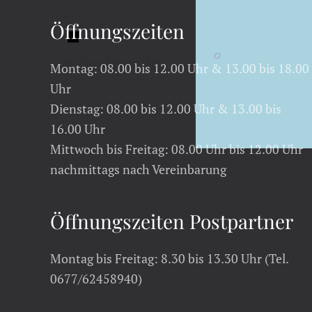
+
−
Öffnungszeiten
© OpenStreetMap
Montag: 08.00 bis 12.00 Uhr & 13.00 bis 18.00
Uhr
Dienstag: 08.00 bis 12.00 Uhr & 13.00 bis
16.00 Uhr
Mittwoch bis Freitag: 08.00 Uhr bis 12.00 Uhr
nachmittags nach Vereinbarung
Öffnungszeiten Postpartner
Montag bis Freitag: 8.30 bis 13.30 Uhr (Tel.
0677/62458940)