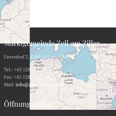
Marktgemeinde Zell am Ziller
Unterdorf 2, 6280 Zell am Ziller
Tel.: +43 5282 2222
Fax: +43 5282 2222 29
Mail:
info@gemeinde-zell.at
Öffnungszeiten